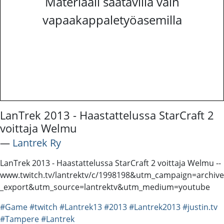
Materiaali saatavilla vain
vapaakappaletyöasemilla
LanTrek 2013 - Haastattelussa StarCraft 2
voittaja Welmu
―
Lantrek Ry
LanTrek 2013 - Haastattelussa StarCraft 2 voittaja Welmu --
www.twitch.tv/lantrektv/c/1998198&utm_campaign=archive
_export&utm_source=lantrektv&utm_medium=youtube
#Game
#twitch
#Lantrek13
#2013
#Lantrek2013
#justin.tv
#Tampere
#Lantrek