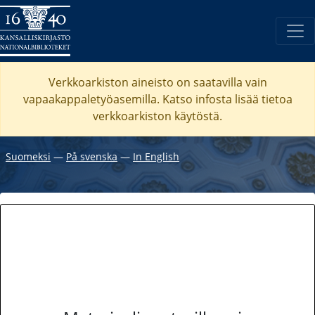
Verkkoarkiston aineisto on saatavilla vain
vapaakappaletyöasemilla. Katso
infosta
lisää tietoa
verkkoarkiston käytöstä.
Suomeksi
―
På svenska
―
In English