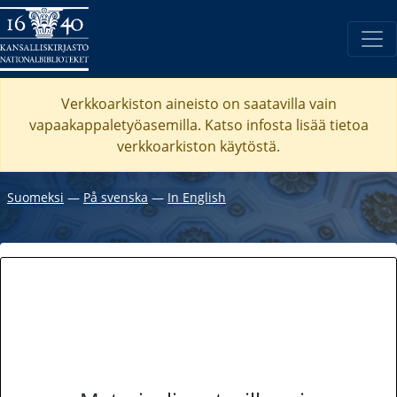
Verkkoarkiston aineisto on saatavilla vain
vapaakappaletyöasemilla. Katso
infosta
lisää tietoa
verkkoarkiston käytöstä.
Suomeksi
―
På svenska
―
In English