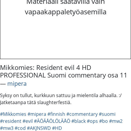
Materiaali saatavilla vain
vapaakappaletyöasemilla
Mikkomies: Resident evil 4 HD
PROFESSIONAL Suomi commentary osa 11
―
mipera
Syksy on tullut, kurkkuun sattuu ja mielentila alhaalla. :/
Jatketaanpa tätä slaughterfestiä.
#Mikkomies
#mipera
#finnish
#commentary
#suomi
#resident
#evil
#ÄÖÄÅÖLÖLÄÅÖ
#black
#ops
#bo
#mw2
#mw3
#cod
#AKJNSWD
#HD