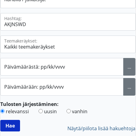
Hashtag:
Teemakeräykset:
Päivämäärästä: pp/kk/vvvv
...
Päivämäärään: pp/kk/vvvv
...
Tulosten järjestäminen:
relevanssi
uusin
vanhin
Näytä/piilota lisää hakuehtoja