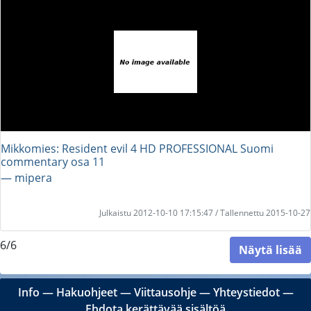
Mikkomies: Resident evil 4 HD PROFESSIONAL Suomi
commentary osa 11
― mipera
Julkaistu 2012-10-10 17:15:47 / Tallennettu 2015-10-27
6/6
Näytä lisää
Info
―
Hakuohjeet
―
Viittausohje
―
Yhteystiedot
―
Ehdota kerättävää sisältöä