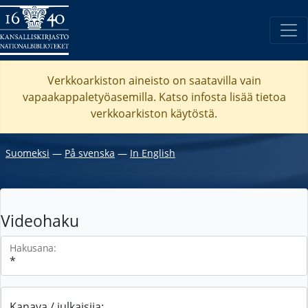
Verkkoarkiston aineisto on saatavilla vain
vapaakappaletyöasemilla. Katso
infosta
lisää tietoa
verkkoarkiston käytöstä.
Suomeksi
―
På svenska
―
In English
Videohaku
Hakusana:
Kanava / julkaisija: