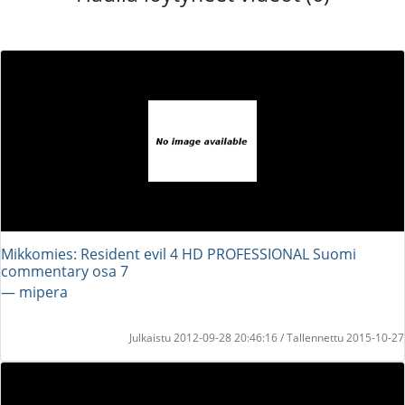
Mikkomies: Resident evil 4 HD PROFESSIONAL Suomi
commentary osa 7
― mipera
Julkaistu 2012-09-28 20:46:16 / Tallennettu 2015-10-27