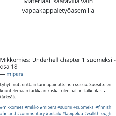
Materiaali saatavilla vain
vapaakappaletyöasemilla
Mikkomies: Underhell chapter 1 suomeksi -
osa 18
―
mipera
Lyhyt mutt erittäin tarinapainotteinen sessio. Suosittelen
kuuntelemaan tarkkaan koska tulee paljon kaikenlaista
tärkeää.
#mikkomies
#mikko
#mipera
#suomi
#suomeksi
#finnish
#finland
#commentary
#pelailu
#läpipeluu
#walkthrough