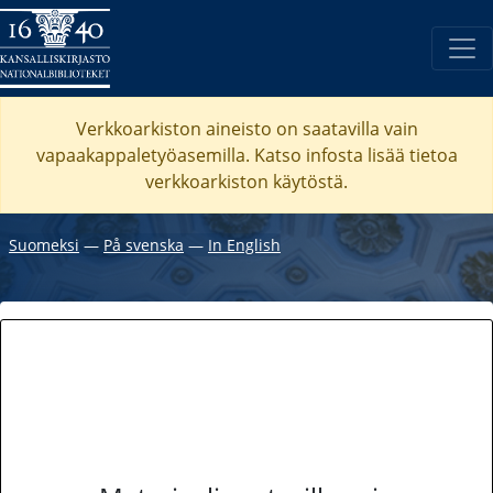
Verkkoarkiston aineisto on saatavilla vain
vapaakappaletyöasemilla. Katso
infosta
lisää tietoa
verkkoarkiston käytöstä.
Suomeksi
―
På svenska
―
In English