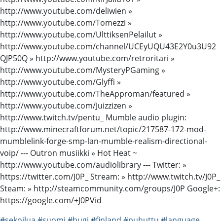
http://www.youtube.com/deliwien »
http://www.youtube.com/Tomezzi »
http://www.youtube.com/UlttiksenPelailut »
http://www.youtube.com/channel/UCEyUQU43E2Y0u3U92
QJP50Q » http://www.youtube.com/retroritari »
http://www.youtube.com/MysteryPGaming »
http://www.youtube.com/Glyffi »
http://www.youtube.com/TheApproman/featured »
http://www.youtube.com/Juizzizen »
http://www.twitch.tv/pentu_ Mumble audio plugin:
http://www.minecraftforum.net/topic/217587-172-mod-
mumblelink-forge-smp-lan-mumble-realism-directional-
voip/ --- Outron musiikki » Hot Heat ~
http://www.youtube.com/audiolibrary --- Twitter: »
https://twitter.com/J0P_ Stream: » http://www.twitch.tv/J0P_
Steam: » http://steamcommunity.com/groups/J0P Google+:
https://google.com/+J0PVid
#sekoilua
#suomi
#bugi
#finland
#puhuttu
#language