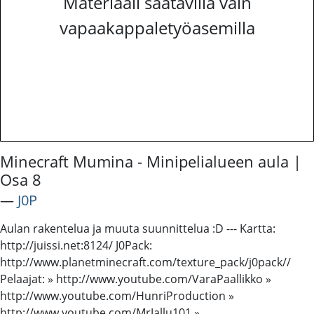
Materiaali saatavilla vain
vapaakappaletyöasemilla
Minecraft Mumina - Minipelialueen aula |
Osa 8
―
J0P
Aulan rakentelua ja muuta suunnittelua :D --- Kartta:
http://juissi.net:8124/ J0Pack:
http://www.planetminecraft.com/texture_pack/j0pack//
Pelaajat: » http://www.youtube.com/VaraPaallikko »
http://www.youtube.com/HunriProduction »
http://www.youtube.com/MrJallu101 »