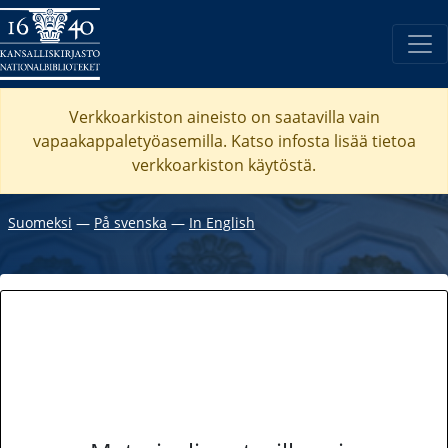
Verkkoarkiston aineisto on saatavilla vain
vapaakappaletyöasemilla. Katso
infosta
lisää tietoa
verkkoarkiston käytöstä.
Suomeksi
―
På svenska
―
In English