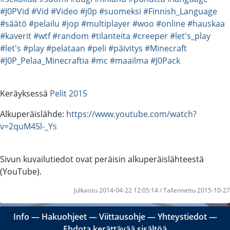
#J0PVid
#Vid
#Video
#j0p
#suomeksi
#Finnish_Language
#säätö
#pelailu
#jop
#multiplayer
#woo
#online
#hauskaa
#kaverit
#wtf
#random
#tilanteita
#creeper
#let's_play
#let's
#play
#pelataan
#peli
#päivitys
#Minecraft
#J0P_Pelaa_Minecraftia
#mc
#maailma
#J0Pack
Keräyksessä
Pelit 2015
Alkuperäislähde:
https://www.youtube.com/watch?
v=2quM45l-_Ys
Sivun kuvailutiedot ovat peräisin alkuperäislähteestä
(YouTube).
Julkaistu 2014-04-22 12:05:14 / Tallennettu 2015-10-27
Info
―
Hakuohjeet
―
Viittausohje
―
Yhteystiedot
―
Ehdota kerättävää sisältöä