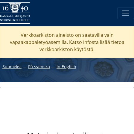
Verkkoarkiston aineisto on saatavilla vain
vapaakappaletyöasemilla. Katso
infosta
lisää tietoa
verkkoarkiston käytöstä.
Suomeksi
―
På svenska
―
In English