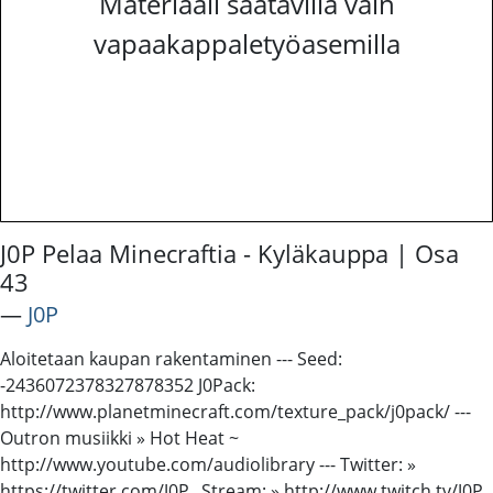
Materiaali saatavilla vain
vapaakappaletyöasemilla
J0P Pelaa Minecraftia - Kyläkauppa | Osa
43
―
J0P
Aloitetaan kaupan rakentaminen --- Seed:
-2436072378327878352 J0Pack:
http://www.planetminecraft.com/texture_pack/j0pack/ ---
Outron musiikki » Hot Heat ~
http://www.youtube.com/audiolibrary --- Twitter: »
https://twitter.com/J0P_ Stream: » http://www.twitch.tv/J0P_