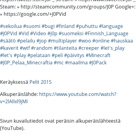
Steam: » http://steamcommunity.com/groups/J0P Google+:
» https://google.com/+J0PVid
#sekoilua
#suomi
#bugi
#finland
#puhuttu
#language
#J0PVid
#Vid
#Video
#j0p
#suomeksi
#Finnish_Language
#säätö
#pelailu
#jop
#multiplayer
#woo
#online
#hauskaa
#kaverit
#wtf
#random
#tilanteita
#creeper
#let's_play
#let's
#play
#pelataan
#peli
#päivitys
#Minecraft
#J0P_Pelaa_Minecraftia
#mc
#maailma
#J0Pack
Keräyksessä
Pelit 2015
Alkuperäislähde:
https://www.youtube.com/watch?
v=2lAlIxl9jMI
Sivun kuvailutiedot ovat peräisin alkuperäislähteestä
(YouTube).