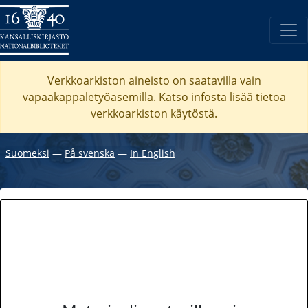
Verkkoarkiston aineisto on saatavilla vain
vapaakappaletyöasemilla. Katso
infosta
lisää tietoa
verkkoarkiston käytöstä.
Suomeksi
―
På svenska
―
In English