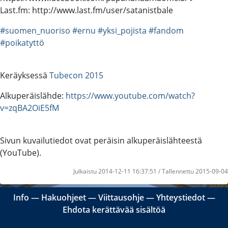
Last.fm: http://www.last.fm/user/satanistbale
#suomen_nuoriso
#ernu
#yksi_pojista
#fandom
#poikatyttö
Keräyksessä
Tubecon 2015
Alkuperäislähde:
https://www.youtube.com/watch?
v=zqBA2OiE5fM
Sivun kuvailutiedot ovat peräisin alkuperäislähteestä
(YouTube).
Julkaistu 2014-12-11 16:37:51 / Tallennettu 2015-09-04
Info
―
Hakuohjeet
―
Viittausohje
―
Yhteystiedot
―
Ehdota kerättävää sisältöä