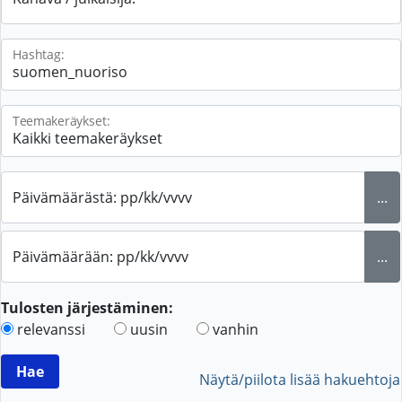
Hashtag:
Teemakeräykset:
Päivämäärästä: pp/kk/vvvv
...
Päivämäärään: pp/kk/vvvv
...
Tulosten järjestäminen:
relevanssi
uusin
vanhin
Näytä/piilota lisää hakuehtoja