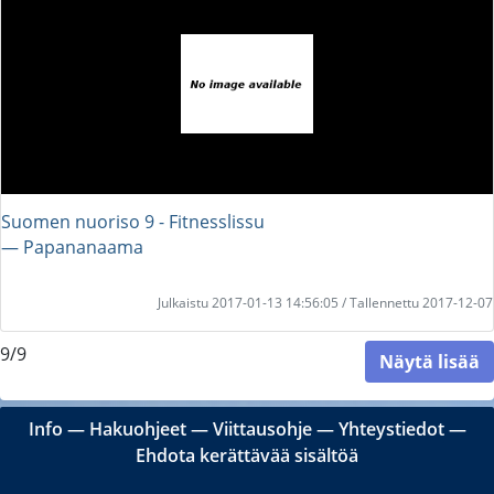
Suomen nuoriso 9 - Fitnesslissu
― Papananaama
Julkaistu 2017-01-13 14:56:05 / Tallennettu 2017-12-07
9/9
Näytä lisää
Info
―
Hakuohjeet
―
Viittausohje
―
Yhteystiedot
―
Ehdota kerättävää sisältöä