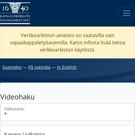
Verkkoarkiston aineisto on saatavilla vain
vapaakappaletyöasemilla. Katso
infosta
lisää tietoa
verkkoarkiston käytöstä.
Suomeksi
―
På svenska
―
In English
Videohaku
Hakusana:
Kanava / julkaisija: