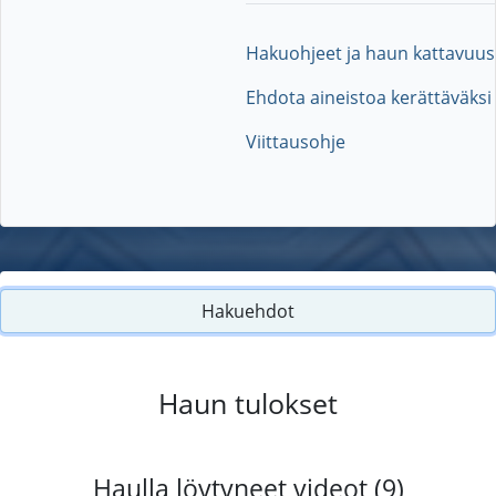
Hakuohjeet ja haun kattavuus
Ehdota aineistoa kerättäväksi
Viittausohje
Hakuehdot
Haun tulokset
Haulla löytyneet videot (9)