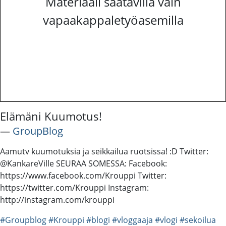
Materiaali saatavilla vain
vapaakappaletyöasemilla
Elämäni Kuumotus!
―
GroupBlog
Aamutv kuumotuksia ja seikkailua ruotsissa! :D Twitter:
@KankareVille SEURAA SOMESSA: Facebook:
https://www.facebook.com/Krouppi Twitter:
https://twitter.com/Krouppi Instagram:
http://instagram.com/krouppi
#Groupblog
#Krouppi
#blogi
#vloggaaja
#vlogi
#sekoilua