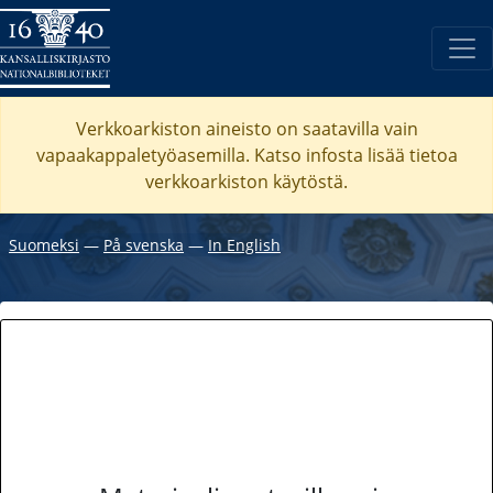
Verkkoarkiston aineisto on saatavilla vain
vapaakappaletyöasemilla. Katso
infosta
lisää tietoa
verkkoarkiston käytöstä.
Suomeksi
―
På svenska
―
In English