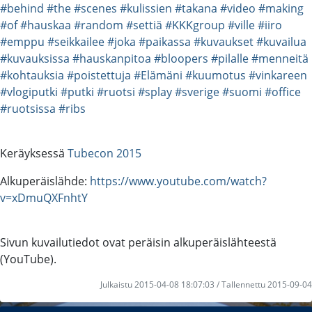
#behind
#the
#scenes
#kulissien
#takana
#video
#making
#of
#hauskaa
#random
#settiä
#KKKgroup
#ville
#iiro
#emppu
#seikkailee
#joka
#paikassa
#kuvaukset
#kuvailua
#kuvauksissa
#hauskanpitoa
#bloopers
#pilalle
#menneitä
#kohtauksia
#poistettuja
#Elämäni
#kuumotus
#vinkareen
#vlogiputki
#putki
#ruotsi
#splay
#sverige
#suomi
#office
#ruotsissa
#ribs
Keräyksessä
Tubecon 2015
Alkuperäislähde:
https://www.youtube.com/watch?
v=xDmuQXFnhtY
Sivun kuvailutiedot ovat peräisin alkuperäislähteestä
(YouTube).
Julkaistu 2015-04-08 18:07:03 / Tallennettu 2015-09-04