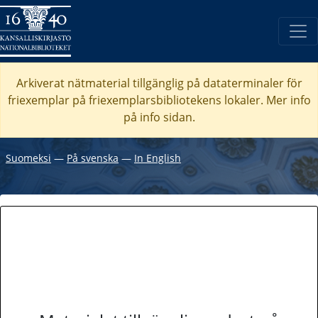
Arkiverat nätmaterial tillgänglig på dataterminaler för
friexemplar på friexemplarsbibliotekens lokaler. Mer info
på info sidan.
Suomeksi
―
På svenska
―
In English