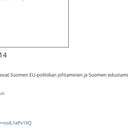
014
sa ovat Suomen EU-politiikan johtaminen ja Suomen edusta
us
v=oolL1ePv1XQ