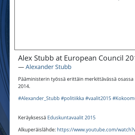
Alex Stubb at European Council 2
―
Alexander Stubb
Pääministerin työssä erittäin merkittävässä osas
2014.
#Alexander_Stubb
#politiikka
#vaalit2015
#Kokoom
Keräyksessä
Eduskuntavaalit 2015
Alkuperäislähde:
https://www.youtube.com/watch?