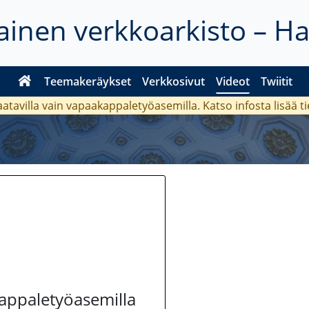
inen verkkoarkisto – H
Teemakeräykset
Verkkosivut
Videot
Twiitit
aatavilla vain vapaakappaletyöasemilla. Katso
infosta
lisää t
kappaletyöasemilla