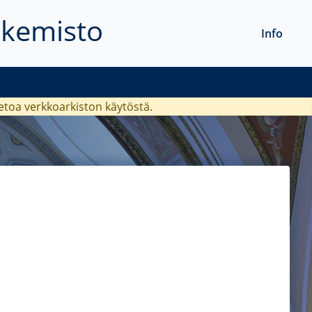
akemisto
Info
ietoa verkkoarkiston käytöstä.