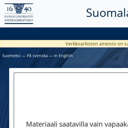
Suomala
Verkkoarkiston aineisto on s
Suomeksi
―
På svenska
―
In English
Materiaali saatavilla vain vapaa