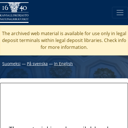
The archived web material is available for use only in legal
deposit terminals within legal deposit libraries. Check
info
for more information.
Suomeksi
―
På svenska
―
In English