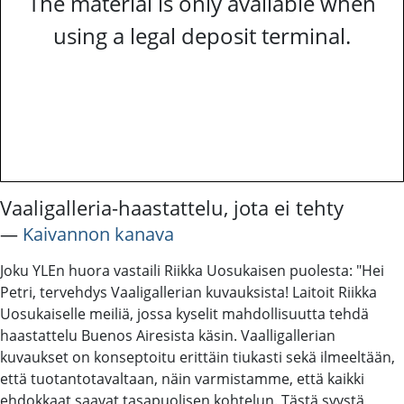
The material is only available when
using a legal deposit terminal.
Vaaligalleria-haastattelu, jota ei tehty
―
Kaivannon kanava
Joku YLEn huora vastaili Riikka Uosukaisen puolesta: "Hei
Petri, tervehdys Vaaligallerian kuvauksista! Laitoit Riikka
Uosukaiselle meiliä, jossa kyselit mahdollisuutta tehdä
haastattelu Buenos Airesista käsin. Vaalligallerian
kuvaukset on konseptoitu erittäin tiukasti sekä ilmeeltään,
että tuotantotavaltaan, näin varmistamme, että kaikki
ehdokkaat saavat tasapuolisen kohtelun. Tästä syystä