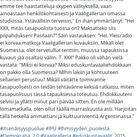
emme tee haastatteluja skypen välityksellä, vaan
ainoastaan henkilökohtaisesti ja Vaaligallerian omassa
studiossa. Ystävällisin terveisin," En ihan ymmärtänyt: "Hei
XXX, mitäs tasapuolista tuossa on? Maksatteko siis
piipahdukseni Pasilaan?" Sain vastauksen: "Hei, Yleisradio
ei korvaa matkoja Vaaligallerian kuvauksiin. Mikäli olet
Suomessa, olet tervetullut tenttiin, muussa tapauksissa
kuvaus jää osaltasi väliin. T. XXX" Pakko oli vähän vielä
vastata: "Miksi ei korvaa? Miksi eduskuntavaaliehdokkaan
on pakko olla Suomessa? Mihin lakiin ja kohtuuteen
sellainen perustuu? Mikäli väitätte toimivanne
tasapuolisesti on teidän tehtävänne keksiä ratkaisu, miten
tasapuolisuus tässä tapauksessa toteutuu. Ehdokkuuteni
selvisi ja yllätti minut pari päivää sitten. En ole millään
lomamatkalla, olen ollut täällä marraskuusta asti. Harjoitan
tällä hetkellä ammattiani ja kulttuurivientiä Argentiinassa."
#itsenäisyyspuolue
#IPU
#Ihmisyyden_puolesta
#Demokratia_2.0
#Vaaligalleria
#eduskuntavaalit_2015