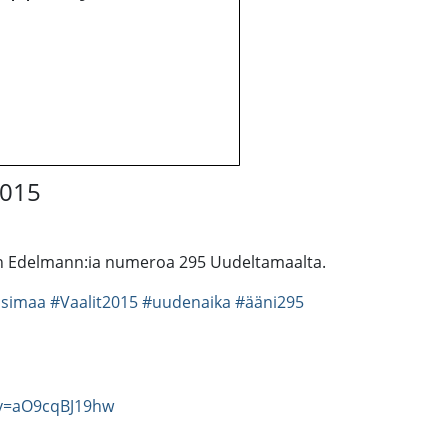
2015
n Edelmann:ia numeroa 295 Uudeltamaalta.
simaa
#Vaalit2015
#uudenaika
#ääni295
?v=aO9cqBJ19hw