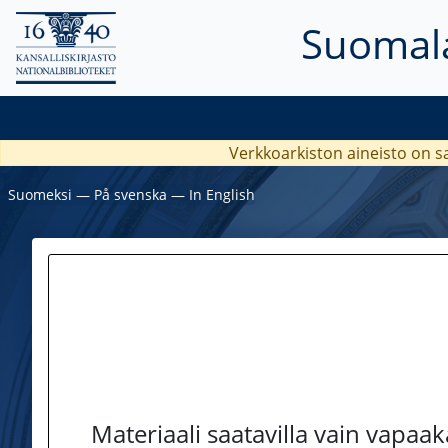
Suomala
Verkkoarkiston aineisto on s
Suomeksi
―
På svenska
―
In English
Materiaali saatavilla vain vapaa