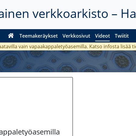
inen verkkoarkisto – H
Teemakeräykset
Verkkosivut
Videot
Twiitit
aatavilla vain vapaakappaletyöasemilla. Katso
infosta
lisää t
kappaletyöasemilla