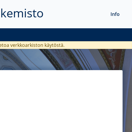
akemisto
Info
ietoa verkkoarkiston käytöstä.