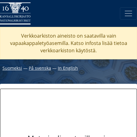
Verkkoarkiston aineisto on saatavilla vain
vapaakappaletyöasemilla. Katso
infosta
lisää tietoa
verkkoarkiston käytöstä.
Suomeksi
―
På svenska
―
In English