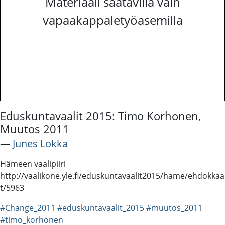
Materiaali saatavilla vain
vapaakappaletyöasemilla
Eduskuntavaalit 2015: Timo Korhonen,
Muutos 2011
―
Junes Lokka
Hämeen vaalipiiri
http://vaalikone.yle.fi/eduskuntavaalit2015/hame/ehdokkaa
t/5963
#Change_2011
#eduskuntavaalit_2015
#muutos_2011
#timo_korhonen