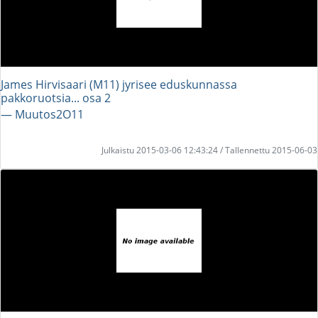
James Hirvisaari (M11) jyrisee eduskunnassa
pakkoruotsia... osa 2
― Muutos2O11
Julkaistu 2015-03-06 12:43:24 / Tallennettu 2015-06-03