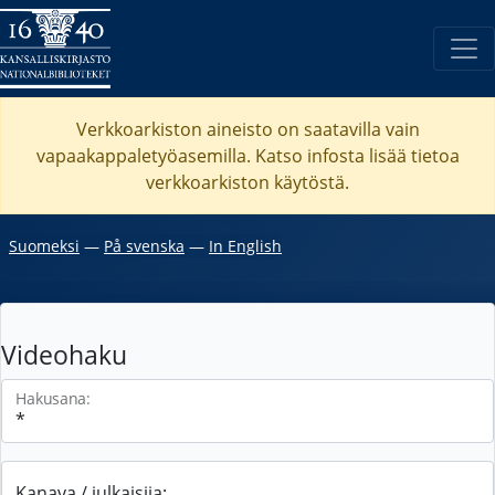
Verkkoarkiston aineisto on saatavilla vain
vapaakappaletyöasemilla. Katso
infosta
lisää tietoa
verkkoarkiston käytöstä.
Suomeksi
―
På svenska
―
In English
Videohaku
Hakusana:
Kanava / julkaisija: