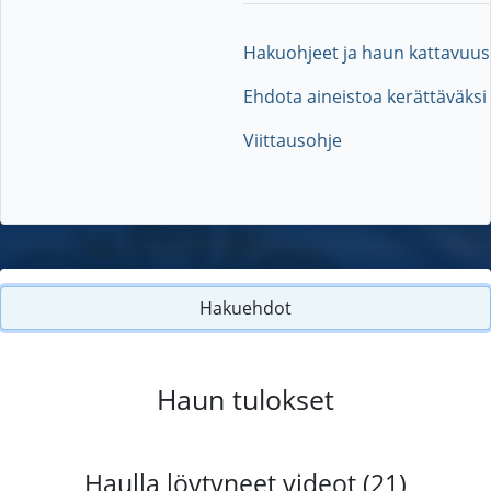
Hakuohjeet ja haun kattavuus
Ehdota aineistoa kerättäväksi
Viittausohje
Hakuehdot
Haun tulokset
Haulla löytyneet videot (21)