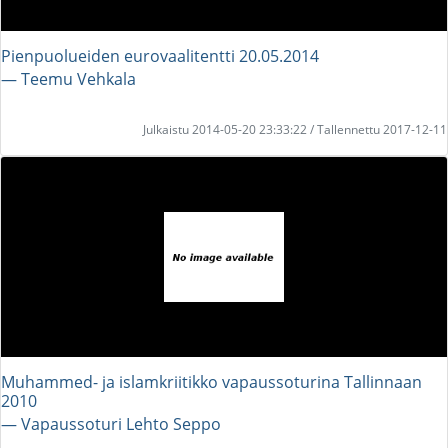
Pienpuolueiden eurovaalitentti 20.05.2014
― Teemu Vehkala
Julkaistu 2014-05-20 23:33:22 / Tallennettu 2017-12-11
Muhammed- ja islamkriitikko vapaussoturina Tallinnaan
2010
― Vapaussoturi Lehto Seppo