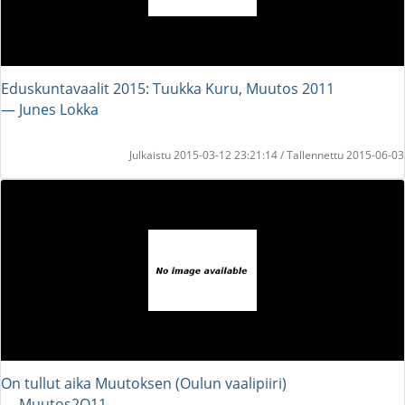
Eduskuntavaalit 2015: Tuukka Kuru, Muutos 2011
― Junes Lokka
Julkaistu 2015-03-12 23:21:14 / Tallennettu 2015-06-03
On tullut aika Muutoksen (Oulun vaalipiiri)
― Muutos2O11