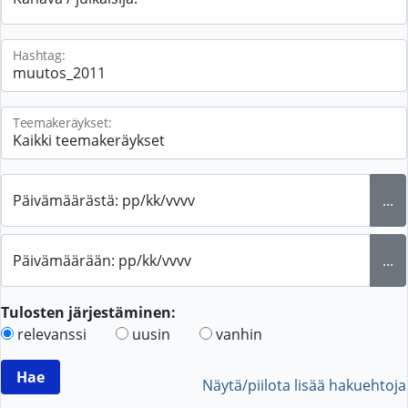
Hashtag:
Teemakeräykset:
Päivämäärästä: pp/kk/vvvv
...
Päivämäärään: pp/kk/vvvv
...
Tulosten järjestäminen:
relevanssi
uusin
vanhin
Näytä/piilota lisää hakuehtoja