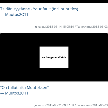
Teidän syytänne - Your fault (incl. subtitles)
― Muutos2O11
Julkaistu 2015-03-14 15:05:19 / Tallennettu 2015-06-03
"On tullut aika Muutoksen"
― Muutos2O11
Julkaistu 2015-03-21 09:37:08 / Tallennettu 2015-06-03