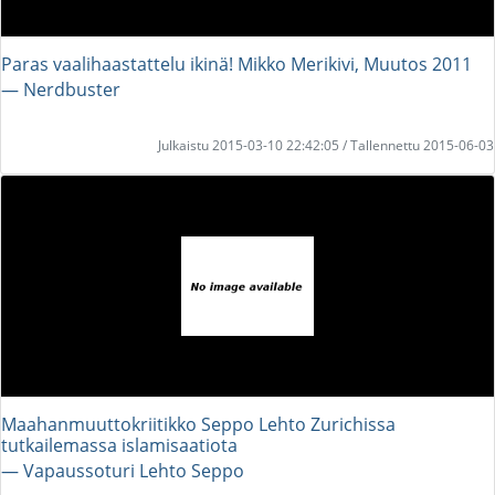
Paras vaalihaastattelu ikinä! Mikko Merikivi, Muutos 2011
― Nerdbuster
Julkaistu 2015-03-10 22:42:05 / Tallennettu 2015-06-03
Maahanmuuttokriitikko Seppo Lehto Zurichissa
tutkailemassa islamisaatiota
― Vapaussoturi Lehto Seppo