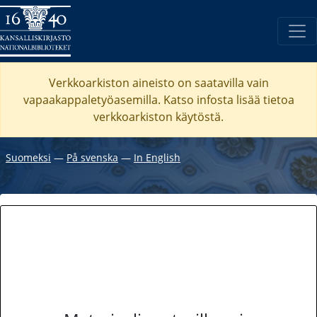
Verkkoarkiston aineisto on saatavilla vain
vapaakappaletyöasemilla. Katso
infosta
lisää tietoa
verkkoarkiston käytöstä.
Suomeksi
―
På svenska
―
In English