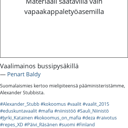
Materiaali saatavilla vain
vapaakappaletyöasemilla
Vaalimainos bussipysäkillä
―
Penart Baldy
Suomalaismies kertoo mielipiteensä pääministeristämme,
Alexander Stubbista.
#Alexander_Stubb
#kokoomus
#vaalit
#vaalit_2015
#eduskuntavaalit
#mafia
#niinistöö
#Sauli_Niinistö
#Jyrki_Katainen
#kokoomus_on_mafia
#deza
#raivotus
#repes_XD
#Päivi_Räsänen
#suomi
#Finland