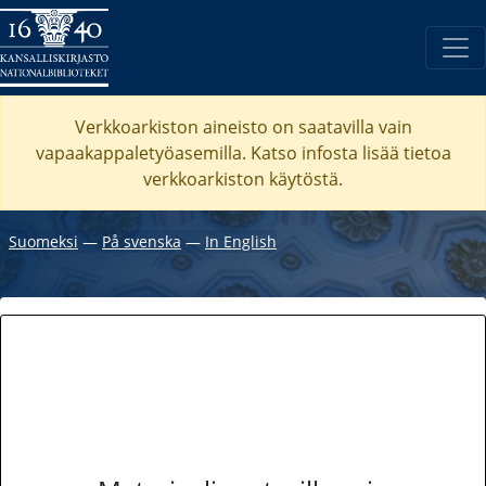
Verkkoarkiston aineisto on saatavilla vain
vapaakappaletyöasemilla. Katso
infosta
lisää tietoa
verkkoarkiston käytöstä.
Suomeksi
―
På svenska
―
In English