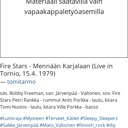
Materiaali saatavilla vain
vapaakappaletyöasemilla
Fire Stars - Mennään Karjalaan (Live in
Tornio, 15.4. 1979)
―
tomitarmo
säv. Bobby Freeman, san. Järvenpää - Valtonen, sov. Fire
Stars Petri Rankka - rummut Antti Porkka - laulu, kitara
Tomi Nuotio - laulu, kitara Ville Porkka - basso
#Lumiraja
#Mysteeri
#Terveet_Kädet
#Sleepy_Sleepers
#Sakke_Järvenpää
#Mato_Valtonen
#finnish_rock
#diy