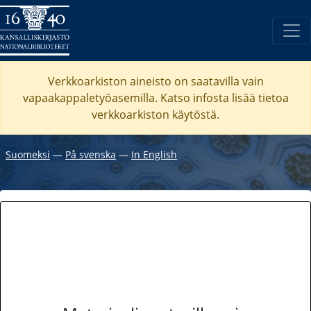
Verkkoarkiston aineisto on saatavilla vain
vapaakappaletyöasemilla. Katso
infosta
lisää tietoa
verkkoarkiston käytöstä.
Suomeksi
―
På svenska
―
In English