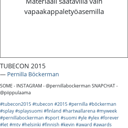
Materiaali saatavilla vain
vapaakappaletyöasemilla
TUBECON 2015
―
Pernilla Böckerman
SOME - INSTAGRAM - @pernillabockerman SNAPCHAT -
@piippulaama
#tubecon2015
#tubecon
#2015
#pernilla
#böckerman
#splay
#splaysuomi
#finland
#hartwallarena
#myweek
#pernillabockerman
#sport
#suomi
#yle
#ylex
#forever
#let
#mtv
#helsinki
#finnish
#kevin
#award
#awards