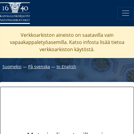
Verkkoarkiston aineisto on saatavilla vain
vapaakappaletyöasemilla. Katso
infosta
lisää tietoa
verkkoarkiston käytöstä.
Suomeksi
―
På svenska
―
In English