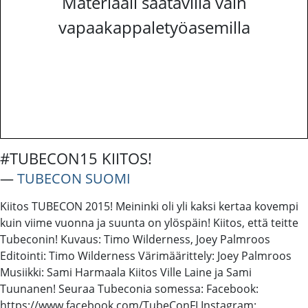
Materiaali saatavilla vain
vapaakappaletyöasemilla
#TUBECON15 KIITOS!
―
TUBECON SUOMI
Kiitos TUBECON 2015! Meininki oli yli kaksi kertaa kovempi
kuin viime vuonna ja suunta on ylöspäin! Kiitos, että teitte
Tubeconin! Kuvaus: Timo Wilderness, Joey Palmroos
Editointi: Timo Wilderness Värimäärittely: Joey Palmroos
Musiikki: Sami Harmaala Kiitos Ville Laine ja Sami
Tuunanen! Seuraa Tubeconia somessa: Facebook:
https://www.facebook.com/TubeConFI Instagram: