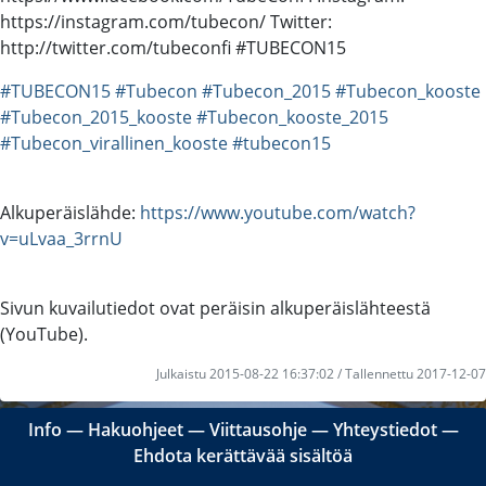
https://instagram.com/tubecon/ Twitter:
http://twitter.com/tubeconfi #TUBECON15
#TUBECON15
#Tubecon
#Tubecon_2015
#Tubecon_kooste
#Tubecon_2015_kooste
#Tubecon_kooste_2015
#Tubecon_virallinen_kooste
#tubecon15
Alkuperäislähde:
https://www.youtube.com/watch?
v=uLvaa_3rrnU
Sivun kuvailutiedot ovat peräisin alkuperäislähteestä
(YouTube).
Julkaistu 2015-08-22 16:37:02 / Tallennettu 2017-12-07
Info
―
Hakuohjeet
―
Viittausohje
―
Yhteystiedot
―
Ehdota kerättävää sisältöä