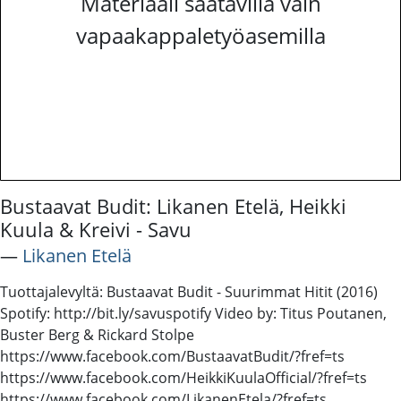
Materiaali saatavilla vain
vapaakappaletyöasemilla
Bustaavat Budit: Likanen Etelä, Heikki
Kuula & Kreivi - Savu
―
Likanen Etelä
Tuottajalevyltä: Bustaavat Budit - Suurimmat Hitit (2016)
Spotify: http://bit.ly/savuspotify Video by: Titus Poutanen,
Buster Berg & Rickard Stolpe
https://www.facebook.com/BustaavatBudit/?fref=ts
https://www.facebook.com/HeikkiKuulaOfficial/?fref=ts
https://www.facebook.com/LikanenEtela/?fref=ts