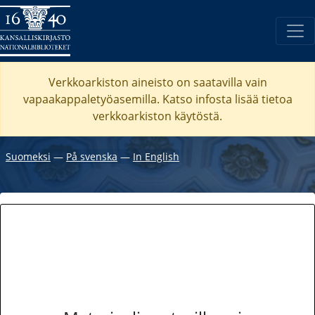
Verkkoarkiston aineisto on saatavilla vain
vapaakappaletyöasemilla. Katso
infosta
lisää tietoa
verkkoarkiston käytöstä.
Suomeksi
―
På svenska
―
In English