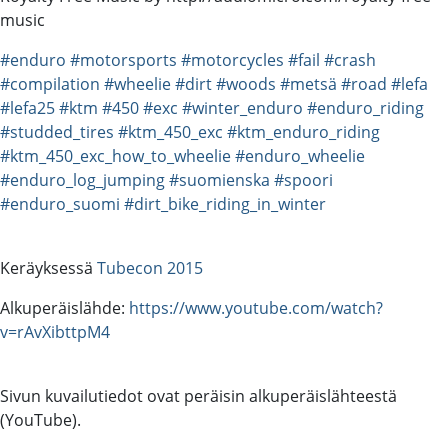
music
#enduro
#motorsports
#motorcycles
#fail
#crash
#compilation
#wheelie
#dirt
#woods
#metsä
#road
#lefa
#lefa25
#ktm
#450
#exc
#winter_enduro
#enduro_riding
#studded_tires
#ktm_450_exc
#ktm_enduro_riding
#ktm_450_exc_how_to_wheelie
#enduro_wheelie
#enduro_log_jumping
#suomienska
#spoori
#enduro_suomi
#dirt_bike_riding_in_winter
Keräyksessä
Tubecon 2015
Alkuperäislähde:
https://www.youtube.com/watch?
v=rAvXibttpM4
Sivun kuvailutiedot ovat peräisin alkuperäislähteestä
(YouTube).