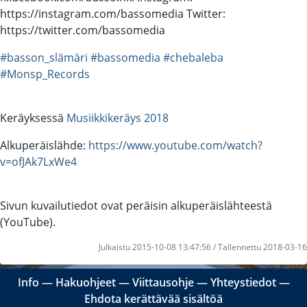
https://instagram.com/bassomedia Twitter:
https://twitter.com/bassomedia
#basson_slämäri
#bassomedia
#chebaleba
#Monsp_Records
Keräyksessä
Musiikkikeräys 2018
Alkuperäislähde:
https://www.youtube.com/watch?
v=ofJAk7LxWe4
Sivun kuvailutiedot ovat peräisin alkuperäislähteestä
(YouTube).
Julkaistu 2015-10-08 13:47:56 / Tallennettu 2018-03-16
Info
―
Hakuohjeet
―
Viittausohje
―
Yhteystiedot
―
Ehdota kerättävää sisältöä