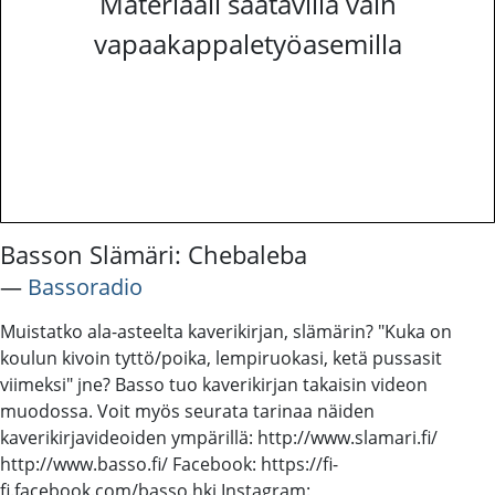
Materiaali saatavilla vain
vapaakappaletyöasemilla
Basson Slämäri: Chebaleba
―
Bassoradio
Muistatko ala-asteelta kaverikirjan, slämärin? "Kuka on
koulun kivoin tyttö/poika, lempiruokasi, ketä pussasit
viimeksi" jne? Basso tuo kaverikirjan takaisin videon
muodossa. Voit myös seurata tarinaa näiden
kaverikirjavideoiden ympärillä: http://www.slamari.fi/
http://www.basso.fi/ Facebook: https://fi-
fi.facebook.com/basso.hki Instagram: