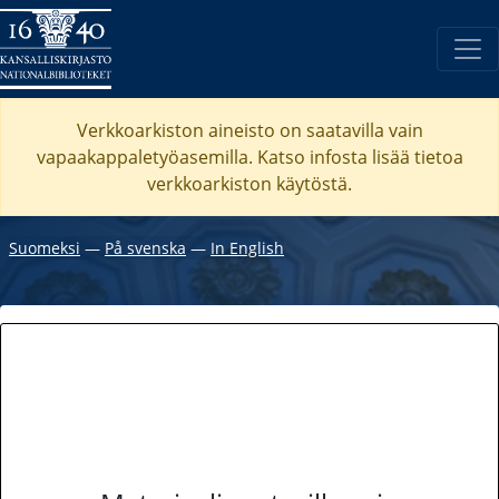
Verkkoarkiston aineisto on saatavilla vain
vapaakappaletyöasemilla. Katso
infosta
lisää tietoa
verkkoarkiston käytöstä.
Suomeksi
―
På svenska
―
In English