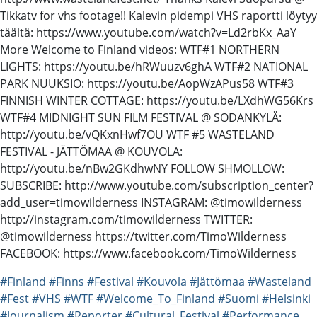
Tikkatv for vhs footage!! Kalevin pidempi VHS raportti löytyy
täältä: https://www.youtube.com/watch?v=Ld2rbKx_AaY
More Welcome to Finland videos: WTF#1 NORTHERN
LIGHTS: https://youtu.be/hRWuuzv6ghA WTF#2 NATIONAL
PARK NUUKSIO: https://youtu.be/AopWzAPus58 WTF#3
FINNISH WINTER COTTAGE: https://youtu.be/LXdhWG56Krs
WTF#4 MIDNIGHT SUN FILM FESTIVAL @ SODANKYLÄ:
http://youtu.be/vQKxnHwf7OU WTF #5 WASTELAND
FESTIVAL - JÄTTÖMAA @ KOUVOLA:
http://youtu.be/nBw2GKdhwNY FOLLOW SHMOLLOW:
SUBSCRIBE: http://www.youtube.com/subscription_center?
add_user=timowilderness INSTAGRAM: @timowilderness
http://instagram.com/timowilderness TWITTER:
@timowilderness https://twitter.com/TimoWilderness
FACEBOOK: https://www.facebook.com/TimoWilderness
#Finland
#Finns
#Festival
#Kouvola
#Jättömaa
#Wasteland
#Fest
#VHS
#WTF
#Welcome_To_Finland
#Suomi
#Helsinki
#Journalism
#Reporter
#Cultural_Festival
#Performance