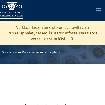
Verkkoarkiston aineisto on saatavilla vain
vapaakappaletyöasemilla. Katso
infosta
lisää tietoa
verkkoarkiston käytöstä.
Suomeksi
―
På svenska
―
In English