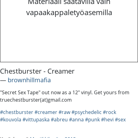
Materiaali saatavilla vain
vapaakappaletyöasemilla
Chestburster - Creamer
―
brownhillmafia
"Secret Sex Tape" out now as a 12" vinyl. Get yours from
truechestburster(at)gmail.com
#chestburster
#creamer
#raw
#psychedelic
#rock
#kouvola
#vittupaska
#abreu
#anna
#punk
#hevi
#sex