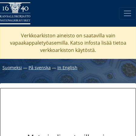
Verkkoarkiston aineisto on saatavilla vain
vapaakappaletyöasemilla. Katso
infosta
lisää tietoa
verkkoarkiston käytöstä.
Suomeksi
―
På svenska
―
In English