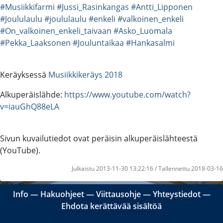
#Musiikkifarmi
#Jussi_Rasinkangas
#Antti_Lipponen
#Joululaulu
#joululaulu
#enkeli
#valkoinen_enkeli
#On_valkoinen_enkeli_taivaan
#Asko_Luomala
#Pekka_Laaksonen
#Jouluntaikaa
#Hankasalmi
Keräyksessä
Musiikkikeräys 2018
Alkuperäislähde:
https://www.youtube.com/watch?
v=iauGhQ88eLA
Sivun kuvailutiedot ovat peräisin alkuperäislähteestä
(YouTube).
Julkaistu 2013-11-30 13:22:16 / Tallennettu 2018-03-16
Info
―
Hakuohjeet
―
Viittausohje
―
Yhteystiedot
―
Ehdota kerättävää sisältöä