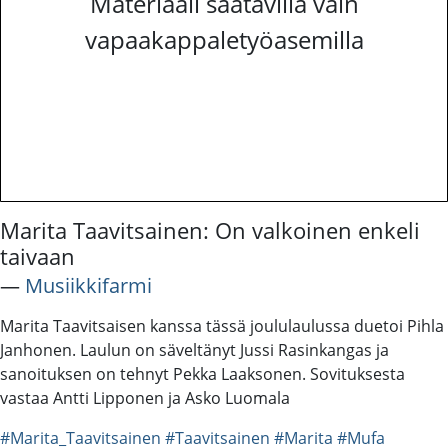
Materiaali saatavilla vain
vapaakappaletyöasemilla
Marita Taavitsainen: On valkoinen enkeli
taivaan
―
Musiikkifarmi
Marita Taavitsaisen kanssa tässä joululaulussa duetoi Pihla
Janhonen. Laulun on säveltänyt Jussi Rasinkangas ja
sanoituksen on tehnyt Pekka Laaksonen. Sovituksesta
vastaa Antti Lipponen ja Asko Luomala
#Marita_Taavitsainen
#Taavitsainen
#Marita
#Mufa