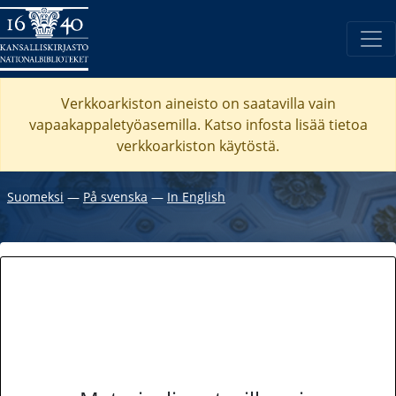
Verkkoarkiston aineisto on saatavilla vain
vapaakappaletyöasemilla. Katso
infosta
lisää tietoa
verkkoarkiston käytöstä.
Suomeksi
―
På svenska
―
In English