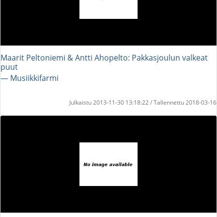
Maarit Peltoniemi & Antti Ahopelto: Pakkasjoulun valkeat
puut
― Musiikkifarmi
Julkaistu 2013-11-30 13:18:22 / Tallennettu 2018-03-16