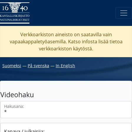
Verkkoarkiston aineisto on saatavilla vain
vapaakappaletyöasemilla. Katso
infosta
lisää tietoa
verkkoarkiston käytöstä.
Suomeksi
―
På svenska
―
In English
Videohaku
Hakusana:
Kanava / julkaisija: