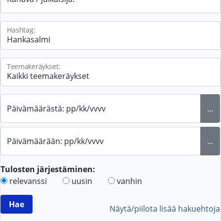
Hashtag:
Teemakeräykset:
Päivämäärästä: pp/kk/vvvv
...
Päivämäärään: pp/kk/vvvv
...
Tulosten järjestäminen:
relevanssi
uusin
vanhin
Näytä/piilota lisää hakuehtoja