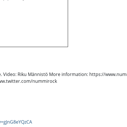
ne. Video: Riku Männistö More information: https://www.n
ww.twitter.com/nummirock
?v=gJnG8eYQzCA