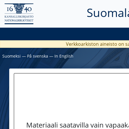
Suomala
Verkkoarkiston aineisto on s
Suomeksi
―
På svenska
―
In English
Materiaali saatavilla vain vapaa