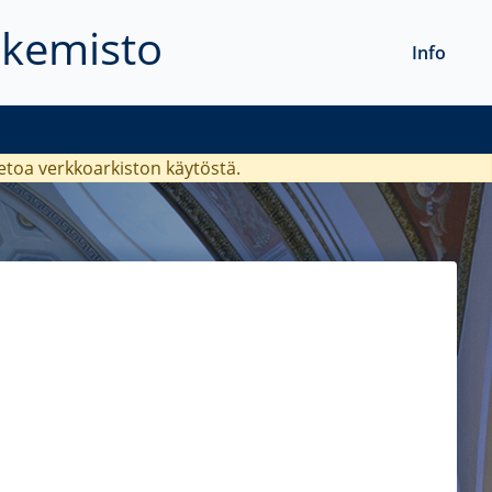
akemisto
Info
ietoa verkkoarkiston käytöstä.