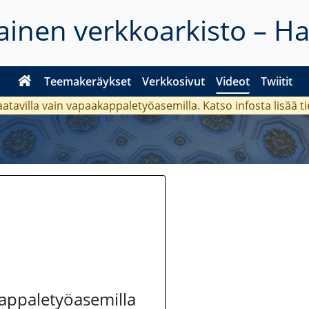
inen verkkoarkisto – H
Teemakeräykset
Verkkosivut
Videot
Twiitit
aatavilla vain vapaakappaletyöasemilla. Katso
infosta
lisää t
kappaletyöasemilla