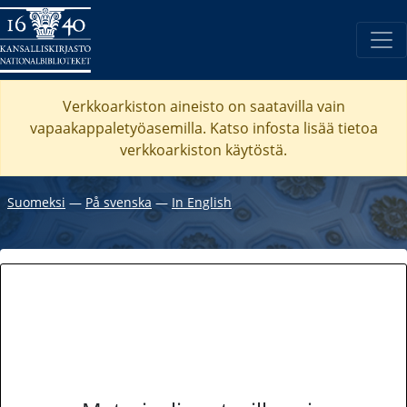
Verkkoarkiston aineisto on saatavilla vain
vapaakappaletyöasemilla. Katso
infosta
lisää tietoa
verkkoarkiston käytöstä.
Suomeksi
―
På svenska
―
In English