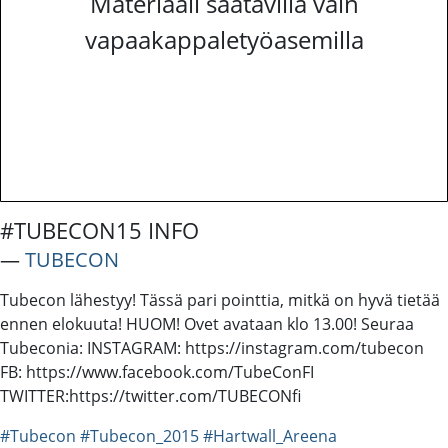
Materiaali saatavilla vain
vapaakappaletyöasemilla
#TUBECON15 INFO
―
TUBECON
Tubecon lähestyy! Tässä pari pointtia, mitkä on hyvä tietää
ennen elokuuta! HUOM! Ovet avataan klo 13.00! Seuraa
Tubeconia: INSTAGRAM: https://instagram.com/tubecon
FB: https://www.facebook.com/TubeConFI
TWITTER:https://twitter.com/TUBECONfi
#Tubecon
#Tubecon_2015
#Hartwall_Areena