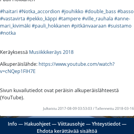
#haitari
#Notka_accordion
#jouhikko
#double_bass
#basso
#vastavirta
#pekko_käppi
#tampere
#ville_rauhala
#anne-
mari_kivimäki
#pauli_hokkanen
#pitkänvaaraan
#suistamo
#notka
Keräyksessä
Musiikkikeräys 2018
Alkuperäislähde:
https://www.youtube.com/watch?
v=cNQep1FIH7E
Sivun kuvailutiedot ovat peräisin alkuperäislähteestä
(YouTube).
Julkaistu 2017-08-09 03:53:03 / Tallennettu 2018-03-16
Info
―
Hakuohjeet
―
Viittausohje
―
Yhteystiedot
―
Ehdota kerättävää sisältöä