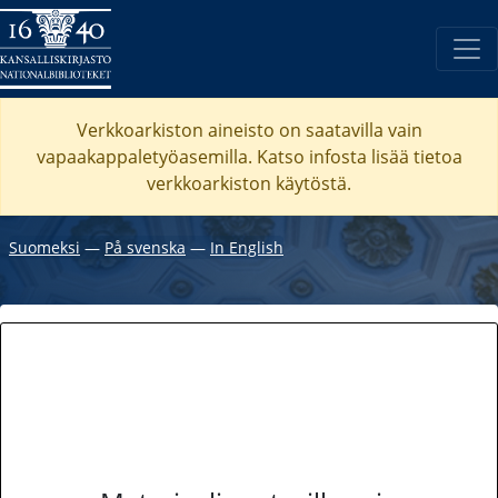
Verkkoarkiston aineisto on saatavilla vain
vapaakappaletyöasemilla. Katso
infosta
lisää tietoa
verkkoarkiston käytöstä.
Suomeksi
―
På svenska
―
In English