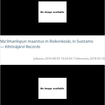
Ma'ilmanlopun maanitus in Roikonkoski, in Suistamo
― Kihtinäjärvi Records
Julkaistu 2016-08-05 10:24:54 / Tallennettu 2018-03-16