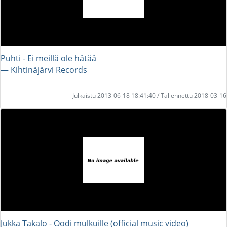
Puhti - Ei meillä ole hätää
― Kihtinäjärvi Records
Julkaistu 2013-06-18 18:41:40 / Tallennettu 2018-03-16
Jukka Takalo - Oodi mulkuille (official music video)