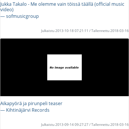
Jukka Takalo - Me olemme vain töissä täällä (official music
video)
― sofmusicgroup
Julkaistu 2013-10-18 07:21:11 / Tallennettu 2018-03-16
Aikapyörä ja pirunpeli teaser
― Kihtinäjärvi Records
Julkaistu 2013-09-14 09:27:27 / Tallennettu 2018-03-16