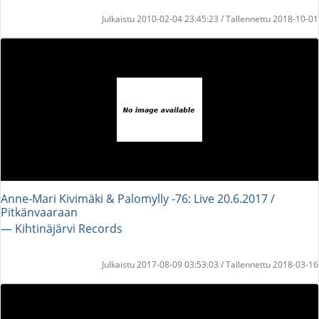
Julkaistu 2010-02-04 23:45:23 / Tallennettu 2018-10-01
Anne-Mari Kivimäki & Palomylly -76: Live 20.6.2017 /
Pitkänvaaraan
― Kihtinäjärvi Records
Julkaistu 2017-08-09 03:53:03 / Tallennettu 2018-03-16