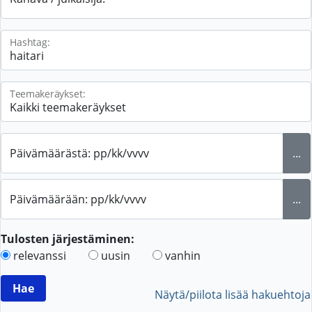
Hashtag:
Teemakeräykset:
Päivämäärästä: pp/kk/vvvv
...
Päivämäärään: pp/kk/vvvv
...
Tulosten järjestäminen:
relevanssi
uusin
vanhin
Näytä/piilota lisää hakuehtoja