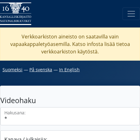
Verkkoarkiston aineisto on saatavilla vain
vapaakappaletyöasemilla. Katso
infosta
lisää tietoa
verkkoarkiston käytöstä.
Suomeksi
―
På svenska
―
In English
Videohaku
Hakusana:
Kanava / julkaisija: