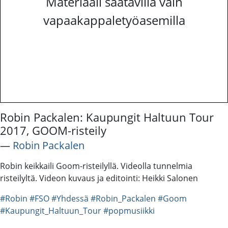
Materiaali saatavilla vain
vapaakappaletyöasemilla
Robin Packalen: Kaupungit Haltuun Tour
2017, GOOM-risteily
―
Robin Packalen
Robin keikkaili Goom-risteilyllä. Videolla tunnelmia
risteilyltä. Videon kuvaus ja editointi: Heikki Salonen
#Robin
#FSO
#Yhdessä
#Robin_Packalen
#Goom
#Kaupungit_Haltuun_Tour
#popmusiikki