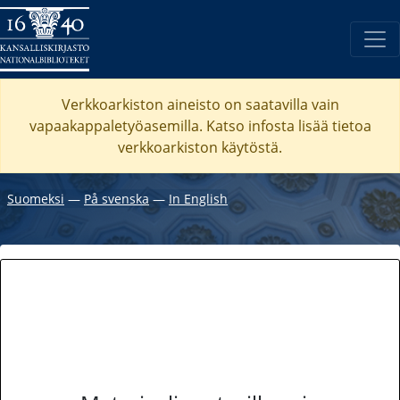
Verkkoarkiston aineisto on saatavilla vain
vapaakappaletyöasemilla. Katso
infosta
lisää tietoa
verkkoarkiston käytöstä.
Suomeksi
―
På svenska
―
In English