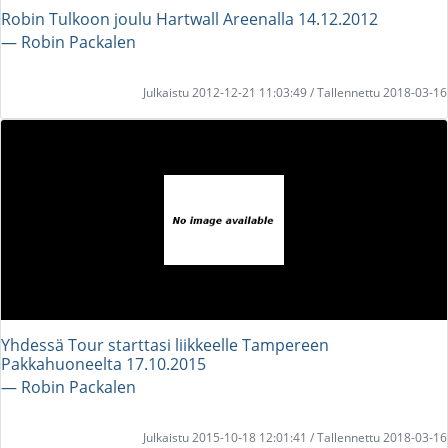
Robin Tulkoon joulu Hartwall Areenalla 14.12.2012
― Robin Packalen
Julkaistu 2012-12-21 11:03:49 / Tallennettu 2018-03-16
Yhdessä Tour starttasi liikkeelle Tampereen
Pakkahuoneelta 17.10.2015
― Robin Packalen
Julkaistu 2015-10-18 12:01:41 / Tallennettu 2018-03-16