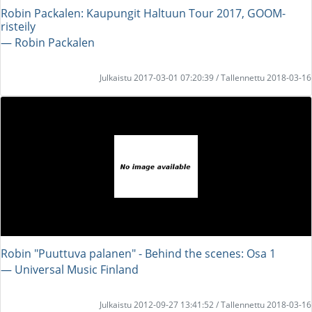
Robin Packalen: Kaupungit Haltuun Tour 2017, GOOM-
risteily
― Robin Packalen
Julkaistu 2017-03-01 07:20:39 / Tallennettu 2018-03-16
Robin "Puuttuva palanen" - Behind the scenes: Osa 1
― Universal Music Finland
Julkaistu 2012-09-27 13:41:52 / Tallennettu 2018-03-16