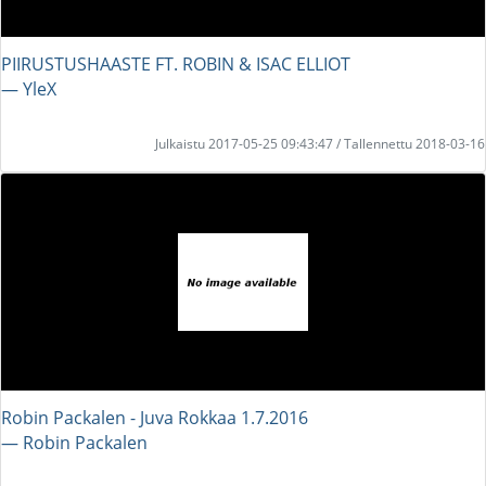
PIIRUSTUSHAASTE FT. ROBIN & ISAC ELLIOT
― YleX
Julkaistu 2017-05-25 09:43:47 / Tallennettu 2018-03-16
Robin Packalen - Juva Rokkaa 1.7.2016
― Robin Packalen