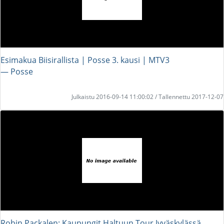
Esimakua Biisirallista | Posse 3. kausi | MTV3
― Posse
Julkaistu 2016-09-14 11:00:02 / Tallennettu 2017-12-07
Robin Packalen: Kaupungit Haltuun Tour Jyväskylässä