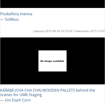
Poskellista menoa
― Soikkuu
Julkaistu 2015-08-24 16:19:26 / Tallennettu 2017-12-07
KÄĀRIJÄ (CHA CHA CHA) WOODEN PALLETS behind the
scenes for UMK Staging
― Uni Dash Corn