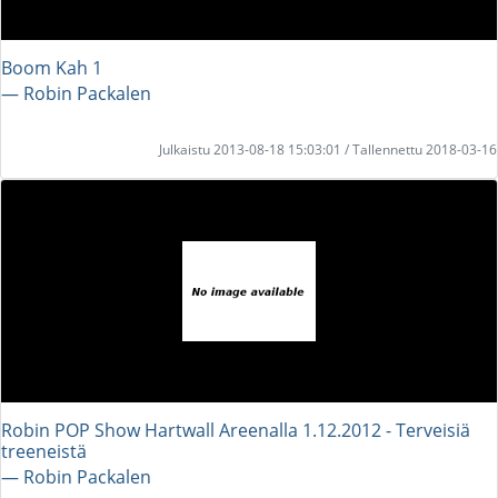
Boom Kah 1
― Robin Packalen
Julkaistu 2013-08-18 15:03:01 / Tallennettu 2018-03-16
Robin POP Show Hartwall Areenalla 1.12.2012 - Terveisiä
treeneistä
― Robin Packalen