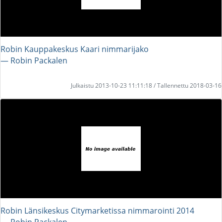
Robin Kauppakeskus Kaari nimmarijako
― Robin Packalen
Julkaistu 2013-10-23 11:11:18 / Tallennettu 2018-03-16
Robin Länsikeskus Citymarketissa nimmarointi 2014
― Robin Packalen