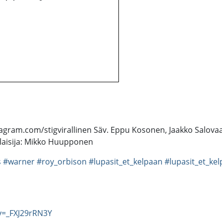
instagram.com/stigvirallinen Säv. Eppu Kosonen, Jaakko Salov
alaisija: Mikko Huupponen
s
#warner
#roy_orbison
#lupasit_et_kelpaan
#lupasit_et_ke
v=_FXJ29rRN3Y