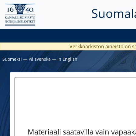
Suomala
Verkkoarkiston aineisto on s
Suomeksi
―
På svenska
―
In English
Materiaali saatavilla vain vapaa