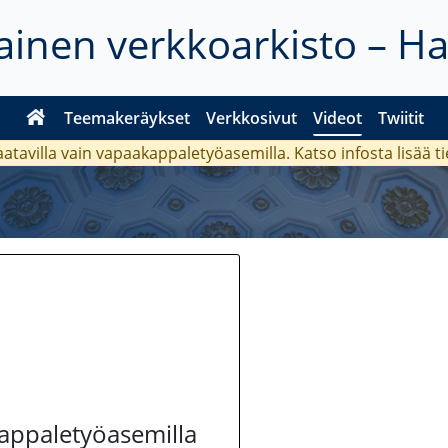
inen verkkoarkisto – H
Teemakeräykset
Verkkosivut
Videot
Twiitit
aatavilla vain vapaakappaletyöasemilla. Katso
infosta
lisää t
kappaletyöasemilla