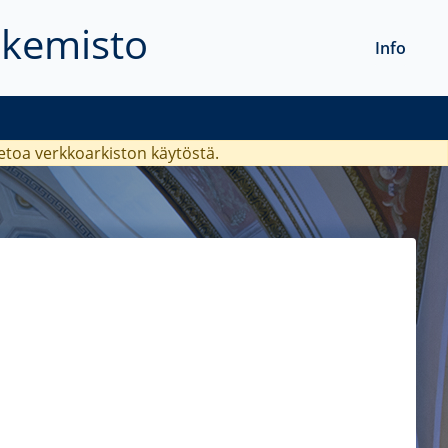
akemisto
Info
ietoa verkkoarkiston käytöstä.