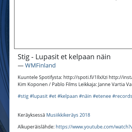
Stig - Lupasit et kelpaan näin
―
WMFinland
Kuuntele Spotifysta: http://spoti.fi/1IlxXzi http://
Kim Koponen / Pablo Films Leikkaja: Janne Vartia V
#stig
#lupasit
#et
#kelpaan
#näin
#etenee
#record
Keräyksessä
Musiikkikeräys 2018
Alkuperäislähde:
https://www.youtube.com/watch?