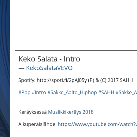
Keko Salata - Intro
―
KekoSalataVEVO
Spotify: http://spoti.fi/2pAJ05y (P) & (C) 2017 SAHH
#Pop
#Intro
#Sakke_Aalto_Hiphop
#SAHH
#Sakke_A
Keräyksessä
Musiikkikeräys 2018
Alkuperäislähde:
https://www.youtube.com/watch