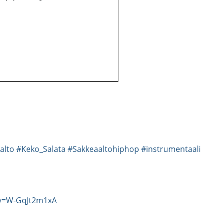
alto
#Keko_Salata
#Sakkeaaltohiphop
#instrumentaali
?v=W-GqJt2m1xA