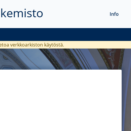
akemisto
Info
ietoa verkkoarkiston käytöstä.