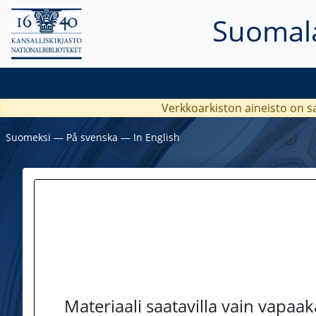
Suomala
Verkkoarkiston aineisto on s
Suomeksi
―
På svenska
―
In English
Materiaali saatavilla vain vapaa