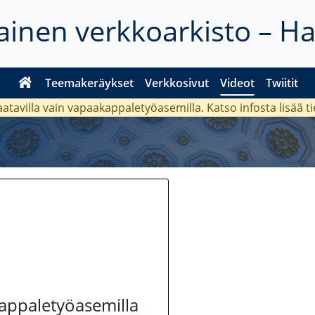
inen verkkoarkisto – H
Teemakeräykset
Verkkosivut
Videot
Twiitit
aatavilla vain vapaakappaletyöasemilla. Katso
infosta
lisää t
kappaletyöasemilla