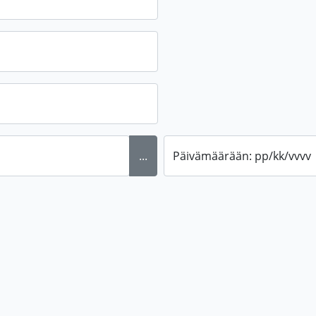
...
Päivämäärään: pp/kk/vvvv