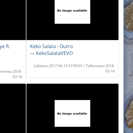
e ft.
Keko Salata - Outro
― KekoSalataVEVO
Julkaistu 2017-04-19 07:00:01 / Tallennettu 2018-
03-16
lennettu 2018-
03-16