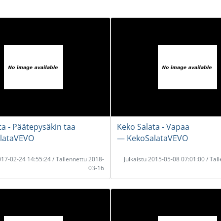
ta - Päätepysäkin taa
Keko Salata - Vapaa
lataVEVO
― KekoSalataVEVO
2017-02-24 14:55:24 / Tallennettu 2018-
Julkaistu 2015-05-08 07:01:00 / Tal
03-16