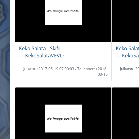
Keko Salata - Skifii
Keko Salat
― KekoSalataVEVO
― KekoSa
Julkaistu 2017-05-19 07:00:03 / Tallennettu 2018-
Julkaistu 
03-16