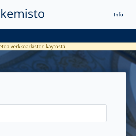
akemisto
Info
ietoa verkkoarkiston käytöstä.