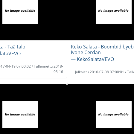
a - Tää talo
Keko Salata - Boombidibyeby
Ivone Cerdan
lataVEVO
― KekoSalataVEVO
2017-04-19 07:00:02 / Tallennettu 2018-
03-16
Julkaistu 2016-07-08 07:00:01 / Tal