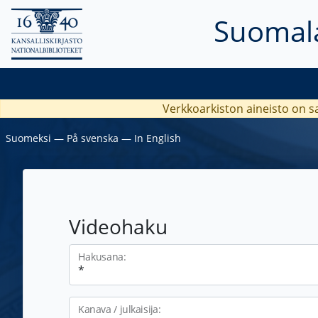
Suomala
Verkkoarkiston aineisto on s
Suomeksi
―
På svenska
―
In English
Videohaku
Hakusana:
Kanava / julkaisija: