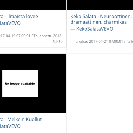
a - Ilmaista lovee
Keko Salata - Neuroottinen,
dramaattinen, charmikas
lataVEVO
― KekoSalataVEVO
2017-04-19 07:00:01 / Tallennettu 2018-
03-16
Julkaistu 2017-04-21 07:00:01 / Tal
a - Melkein Kuollut
lataVEVO