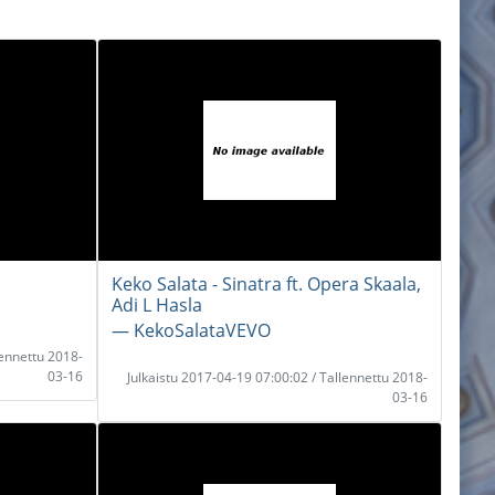
Keko Salata - Sinatra ft. Opera Skaala,
Adi L Hasla
― KekoSalataVEVO
lennettu 2018-
03-16
Julkaistu 2017-04-19 07:00:02 / Tallennettu 2018-
03-16