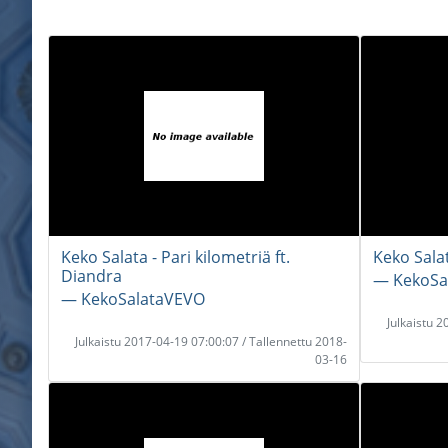
Keko Salata - Pari kilometriä ft.
Keko Sala
Diandra
― KekoSa
― KekoSalataVEVO
Julkaistu 
Julkaistu 2017-04-19 07:00:07 / Tallennettu 2018-
03-16