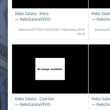
Keko Salata - Intro
Keko Salat
― KekoSalataVEVO
― KekoSa
Julkaistu 2017-04-19 07:00:02 / Tallennettu 2018-
Julkaistu 
03-16
Keko Salata - Czardas
Keko Salat
― KekoSalataVEVO
― KekoSa