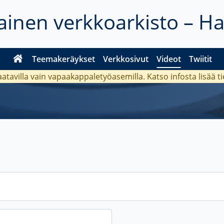
inen verkkoarkisto – H
Teemakeräykset
Verkkosivut
Videot
Twiitit
aatavilla vain vapaakappaletyöasemilla. Katso
infosta
lisää t