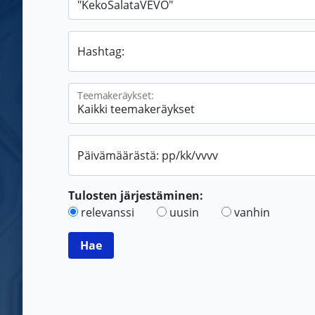
Hashtag:
Teemakeräykset:
Päivämäärästä: pp/kk/vvvv
Tulosten järjestäminen:
relevanssi
uusin
vanhin