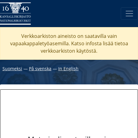
Verkkoarkiston aineisto on saatavilla vain
vapaakappaletyöasemilla. Katso
infosta
lisää tietoa
verkkoarkiston käytöstä.
Suomeksi
―
På svenska
―
In English