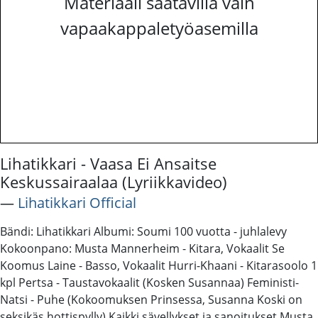
Materiaali saatavilla vain
vapaakappaletyöasemilla
Lihatikkari - Vaasa Ei Ansaitse
Keskussairaalaa (Lyriikkavideo)
―
Lihatikkari Official
Bändi: Lihatikkari Albumi: Soumi 100 vuotta - juhlalevy
Kokoonpano: Musta Mannerheim - Kitara, Vokaalit Se
Koomus Laine - Basso, Vokaalit Hurri-Khaani - Kitarasoolo 1
kpl Pertsa - Taustavokaalit (Kosken Susannaa) Feministi-
Natsi - Puhe (Kokoomuksen Prinsessa, Susanna Koski on
seksikäs hottispylly) Kaikki sävellykset ja sanoitukset Musta