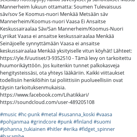
Mannerheim lukuun ottamatta: Soumen Tulevaisuus
säv/sov Se Koomus-nuori Menkää Metsään säv
Mannerheim/Koomus-nuori Vaasa Ei Ansaitse
Keskussairaalaa Säv/San Mannerheim/Koomus-Nuori
Lyriikat Vaasa ei ansaitse keskussairaalaa Menkää
Seinäjoelle synnyttämään Vaasa ei ansaitse
keskussairaalaa Menkää yksityiselle vitun köyhät! Lähteet:
https://yle.fi/uutiset/3-9352510 - Tämä levy on tarkoitettu
huumorikäyttöön. Jos kuitenkin tunnet palkokasveja
hengitysteissäsi, ota yhteys lääkäriin. Kaikki viittaukset
todellisiin henkilöihin tai poliittisiin puolueellisiin ovat
täysin tarkoituksenmukaisia.
https://www.facebook.com/Lihatikkari/
https://soundcloud.com/user-489205108
#music
#hc-punk
#metal
#susanna_koski
#vaasa
#pohjanmaa
#grindcore
#punk
#finland
#suomi
#johanna_tukiainen
#hitler
#erika
#fidget_spinner
#harambe