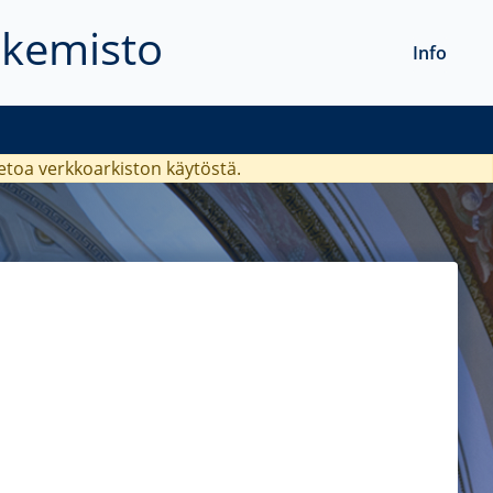
akemisto
Info
ietoa verkkoarkiston käytöstä.