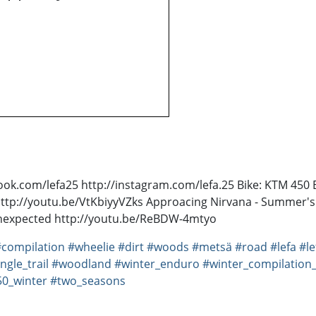
book.com/lefa25 http://instagram.com/lefa.25 Bike: KTM 45
ttp://youtu.be/VtKbiyyVZks Approacing Nirvana - Summer's
- Unexpected http://youtu.be/ReBDW-4mtyo
#compilation
#wheelie
#dirt
#woods
#metsä
#road
#lefa
#le
gle_trail
#woodland
#winter_enduro
#winter_compilation
0_winter
#two_seasons