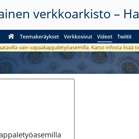
inen verkkoarkisto – H
Teemakeräykset
Verkkosivut
Videot
Twiitit
aatavilla vain vapaakappaletyöasemilla. Katso
infosta
lisää t
kappaletyöasemilla