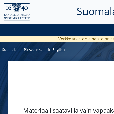
Suomala
Verkkoarkiston aineisto on s
Suomeksi
―
På svenska
―
In English
Materiaali saatavilla vain vapaa