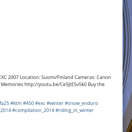
0 EXC 2007 Location: Suomi/Finland Cameras: Canon
 Memories http://youtu.be/Ce5JtESv5k0 Buy the
fa25
#ktm
#450
#exc
#winter
#snow_enduro
_2014
#compilation_2014
#riding_in_winter