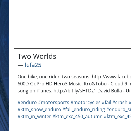
Two Worlds
―
lefa25
One bike, one rider, two seasons. http://www.face
600D GoPro HD Hero3 Music: Itro&Tobu - Cloud 9 h
song on iTunes: http://bit.ly/sHFDz1 David Bulla 
#enduro
#motorsports
#motorcycles
#fail
#crash
#ktm_snow_enduro
#fall_enduro_riding
#enduro_sin
#ktm_in_winter
#ktm_exc_450_autumn
#ktm_exc_45