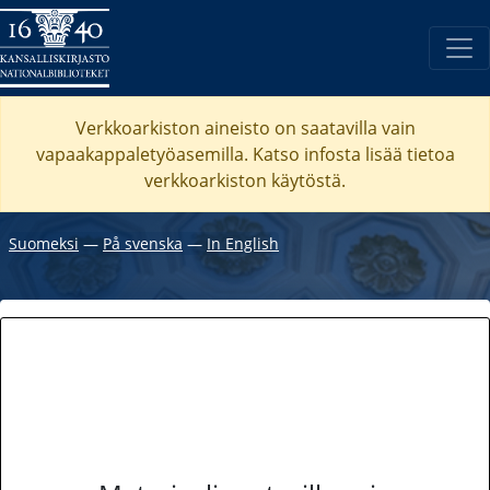
Verkkoarkiston aineisto on saatavilla vain
vapaakappaletyöasemilla. Katso
infosta
lisää tietoa
verkkoarkiston käytöstä.
Suomeksi
―
På svenska
―
In English