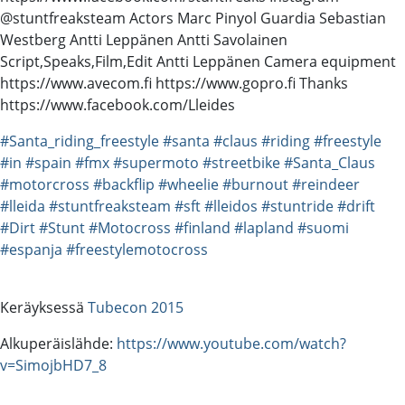
@stuntfreaksteam Actors Marc Pinyol Guardia Sebastian
Westberg Antti Leppänen Antti Savolainen
Script,Speaks,Film,Edit Antti Leppänen Camera equipment
https://www.avecom.fi https://www.gopro.fi Thanks
https://www.facebook.com/Lleides
#Santa_riding_freestyle
#santa
#claus
#riding
#freestyle
#in
#spain
#fmx
#supermoto
#streetbike
#Santa_Claus
#motorcross
#backflip
#wheelie
#burnout
#reindeer
#lleida
#stuntfreaksteam
#sft
#lleidos
#stuntride
#drift
#Dirt
#Stunt
#Motocross
#finland
#lapland
#suomi
#espanja
#freestylemotocross
Keräyksessä
Tubecon 2015
Alkuperäislähde:
https://www.youtube.com/watch?
v=SimojbHD7_8