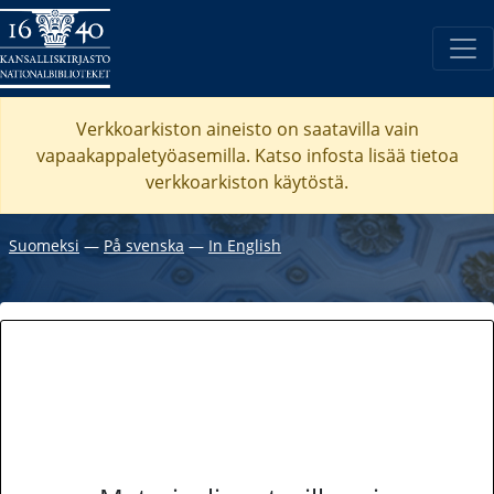
Verkkoarkiston aineisto on saatavilla vain
vapaakappaletyöasemilla. Katso
infosta
lisää tietoa
verkkoarkiston käytöstä.
Suomeksi
―
På svenska
―
In English