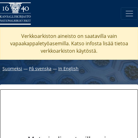
Verkkoarkiston aineisto on saatavilla vain
vapaakappaletyöasemilla. Katso
infosta
lisää tietoa
verkkoarkiston käytöstä.
Suomeksi
―
På svenska
―
In English