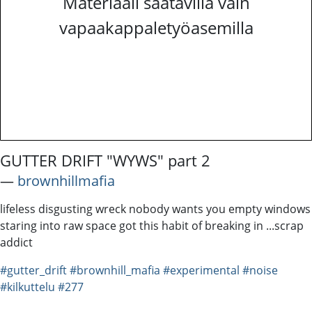
Materiaali saatavilla vain
vapaakappaletyöasemilla
GUTTER DRIFT "WYWS" part 2
―
brownhillmafia
lifeless disgusting wreck nobody wants you empty windows
staring into raw space got this habit of breaking in ...scrap
addict
#gutter_drift
#brownhill_mafia
#experimental
#noise
#kilkuttelu
#277