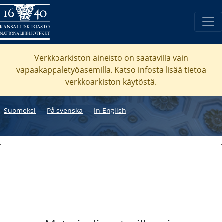
Verkkoarkiston aineisto on saatavilla vain
vapaakappaletyöasemilla. Katso
infosta
lisää tietoa
verkkoarkiston käytöstä.
Suomeksi
―
På svenska
―
In English