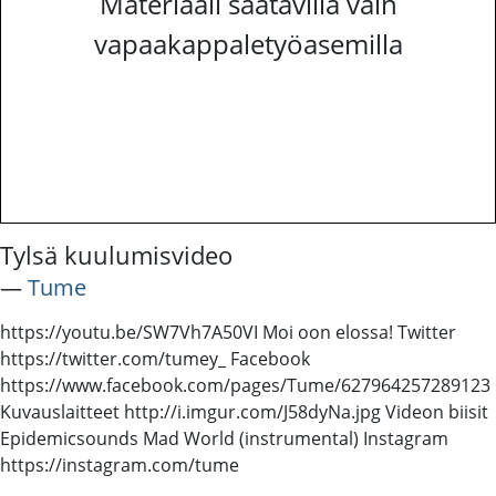
Materiaali saatavilla vain
vapaakappaletyöasemilla
Tylsä kuulumisvideo
―
Tume
https://youtu.be/SW7Vh7A50VI Moi oon elossa! Twitter
https://twitter.com/tumey_ Facebook
https://www.facebook.com/pages/Tume/627964257289123
Kuvauslaitteet http://i.imgur.com/J58dyNa.jpg Videon biisit
Epidemicsounds Mad World (instrumental) Instagram
https://instagram.com/tume