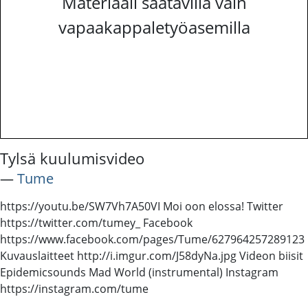
Materiaali saatavilla vain
vapaakappaletyöasemilla
Tylsä kuulumisvideo
―
Tume
https://youtu.be/SW7Vh7A50VI Moi oon elossa! Twitter
https://twitter.com/tumey_ Facebook
https://www.facebook.com/pages/Tume/627964257289123
Kuvauslaitteet http://i.imgur.com/J58dyNa.jpg Videon biisit
Epidemicsounds Mad World (instrumental) Instagram
https://instagram.com/tume