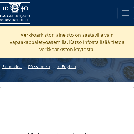
Verkkoarkiston aineisto on saatavilla vain
vapaakappaletyöasemilla. Katso
infosta
lisää tietoa
verkkoarkiston käytöstä.
Suomeksi
―
På svenska
―
In English