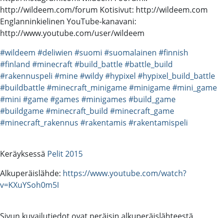
http://wildeem.com/forum Kotisivut: http://wildeem.com
Englanninkielinen YouTube-kanavani:
http://www.youtube.com/user/wildeem
#wildeem
#deliwien
#suomi
#suomalainen
#finnish
#finland
#minecraft
#build_battle
#battle_build
#rakennuspeli
#mine
#wildy
#hypixel
#hypixel_build_battle
#buildbattle
#minecraft_minigame
#minigame
#mini_game
#mini
#game
#games
#minigames
#build_game
#buildgame
#minecraft_build
#minecraft_game
#minecraft_rakennus
#rakentamis
#rakentamispeli
Keräyksessä
Pelit 2015
Alkuperäislähde:
https://www.youtube.com/watch?
v=KXuYSoh0m5I
Sivun kuvailutiedot ovat peräisin alkuperäislähteestä