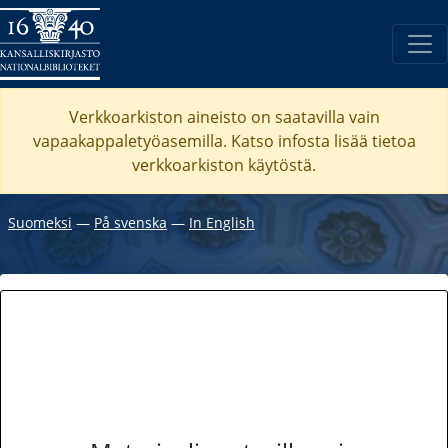
Verkkoarkiston aineisto on saatavilla vain
vapaakappaletyöasemilla. Katso
infosta
lisää tietoa
verkkoarkiston käytöstä.
Suomeksi
―
På svenska
―
In English