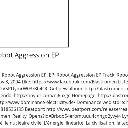
obot Aggression EP
he Robot Aggression EP. EP: Robot Aggression EP Track: Rob
ov 8, 2004 Like: https://www.facebook.com/Blastromen Lis
BwXL2VSRDymrW03z8b4OC Get new album: http://blastromen.
enda: http://tinyurl.com/nj6uxge Homepage: http://blastr
tp://www.dominance-electricity.de/ Dominance web store: 
id818536195 Beatport: http://www.beatport.com/release/rea
men_Reality_Opens?id=Brbqo54erbmtuuu4cnhgo2yvyi4 Lyrics: 
 le nucléaire civile. L'énergie, linéarité. La civilisation, la t