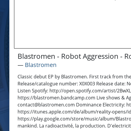
Blastromen - Robot Aggression - R
―
Blastromen
Classic debut EP by Blastromen. First track from t
Release/catalogue number: X0X003 Release date: N
Listen Spotify: http://open.spotify.com/artist/2
https://blastromen.bandcamp.com Live shows & Ag
contact@blastromen.com Dominance Electricity: ht
https://itunes.apple.com/de/album/reality-opens/
https://play.google.com/store/music/album/Blastro
mankind. La radioactivité, la production. D'electricité,