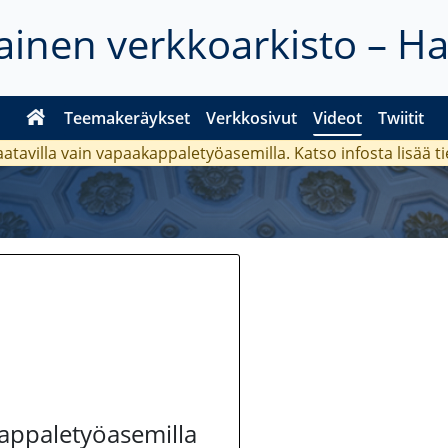
inen verkkoarkisto – H
Teemakeräykset
Verkkosivut
Videot
Twiitit
aatavilla vain vapaakappaletyöasemilla. Katso
infosta
lisää t
kappaletyöasemilla