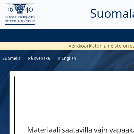
Suomala
Verkkoarkiston aineisto on s
Suomeksi
―
På svenska
―
In English
Materiaali saatavilla vain vapaa