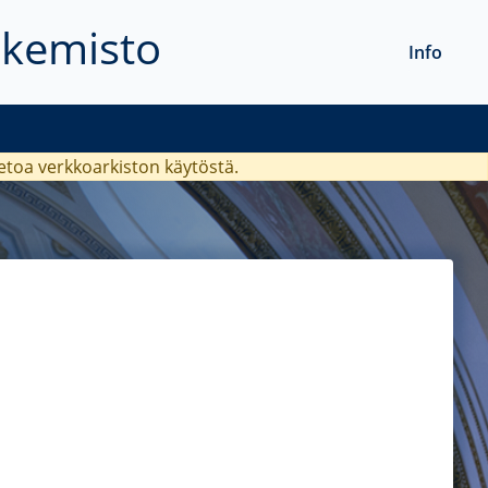
akemisto
Info
ietoa verkkoarkiston käytöstä.