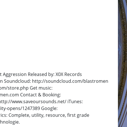
ot Aggression Released by: X0X Records
ten Soundcloud: http://soundcloud.com/blastromen
com/store.php Get music:
omen.com Contact & Booking:
http://www.saveoursounds.net/ iTunes:
lity-opens/1247389 Google:
Complete, utility, resource, first grade
echnologie.