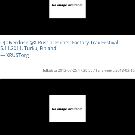
DJ Overdose @X-Rust presents: Factory Trax Festival
5.11.2011, Turku, Finland
― XRUSTorg
Julkaistu 2012-07-25 17:20:55 / Tallennettu 2018-03-16