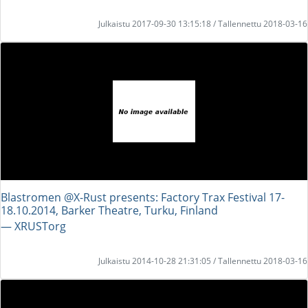
Julkaistu 2017-09-30 13:15:18 / Tallennettu 2018-03-16
Blastromen @X-Rust presents: Factory Trax Festival 17-
18.10.2014, Barker Theatre, Turku, Finland
― XRUSTorg
Julkaistu 2014-10-28 21:31:05 / Tallennettu 2018-03-16