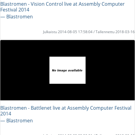
Blastromen - Vision Control live at Assembly Computer
Festival 2014
― Blastromen
Julkaistu 2014-08-05 17:58:04 / Tallennettu 2018-03-16
Blastromen - Battlenet live at Assembly Computer Festival
2014
― Blastromen