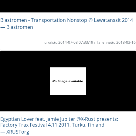
Blastromen - Transportation Nonstop @ Lawatanssit 2014
― Blastromen
Julkaistu 2014-07-08 07:33:19 / Tallennettu 2018-03-16
Egyptian Lover feat. Jamie Jupiter @X-Rust presents:
Factory Trax Festival 4.11.2011, Turku, Finland
― XRUSTorg