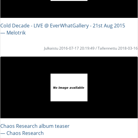
Cold Decade - LIVE @ EverWhatGallery - 21st Aug 2015
― Melotrik
Julkaistu 2016-07-17 20:19:49 / Tallennettu 2018-03-16
Chaos Research album teaser
― Chaos Research