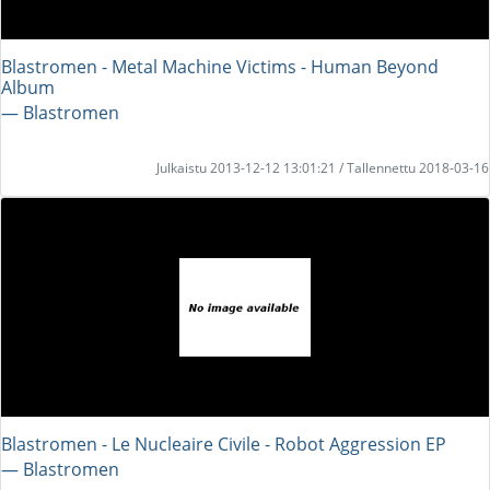
Blastromen - Metal Machine Victims - Human Beyond
Album
― Blastromen
Julkaistu 2013-12-12 13:01:21 / Tallennettu 2018-03-16
Blastromen - Le Nucleaire Civile - Robot Aggression EP
― Blastromen