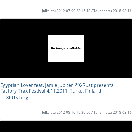
Julkaistu 2012-07-09 23:15:18 / Tallennettu 2018-03-16
Egyptian Lover feat. Jamie Jupiter @X-Rust presents:
Factory Trax Festival 4.11.2011, Turku, Finland
― XRUSTorg
Julkaistu 2012-08-10 19:39:56 / Tallennettu 2018-03-16