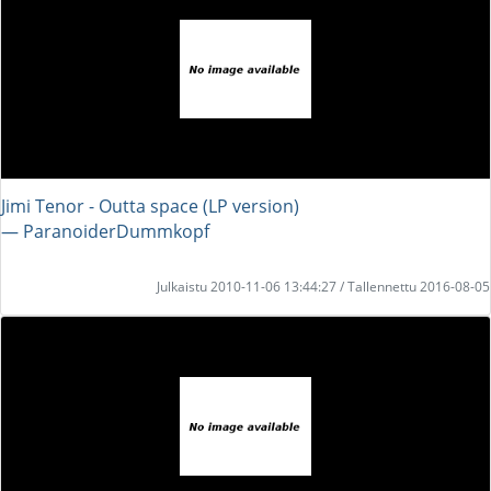
Jimi Tenor - Outta space (LP version)
― ParanoiderDummkopf
Julkaistu 2010-11-06 13:44:27 / Tallennettu 2016-08-05