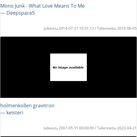
Mono Junk - What Love Means To Me
― Deepspace5
Julkaistu 2014-07-21 10:31:13 / Tallennettu 2016-08-05
holmenkollen gravitron
― keisteri
Julkaistu 2007-05-31 00:00:00 / Tallennettu 2023-04-21