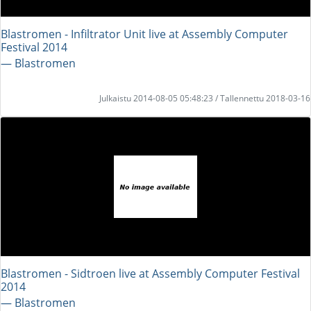
Blastromen - Infiltrator Unit live at Assembly Computer
Festival 2014
― Blastromen
Julkaistu 2014-08-05 05:48:23 / Tallennettu 2018-03-16
Blastromen - Sidtroen live at Assembly Computer Festival
2014
― Blastromen