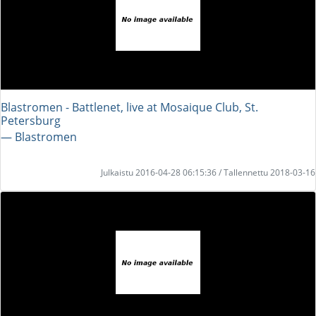
Blastromen - Battlenet, live at Mosaique Club, St.
Petersburg
― Blastromen
Julkaistu 2016-04-28 06:15:36 / Tallennettu 2018-03-16