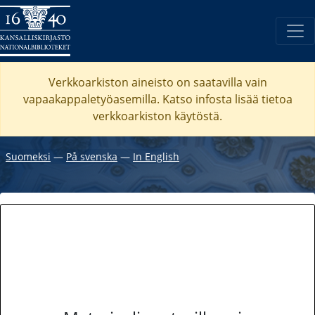
Verkkoarkiston aineisto on saatavilla vain
vapaakappaletyöasemilla. Katso
infosta
lisää tietoa
verkkoarkiston käytöstä.
Suomeksi
―
På svenska
―
In English