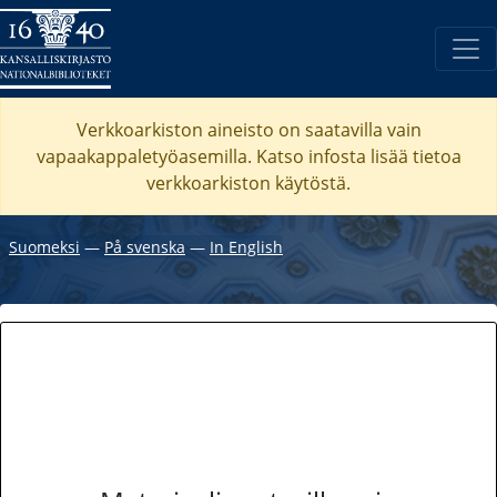
Verkkoarkiston aineisto on saatavilla vain
vapaakappaletyöasemilla. Katso
infosta
lisää tietoa
verkkoarkiston käytöstä.
Suomeksi
―
På svenska
―
In English