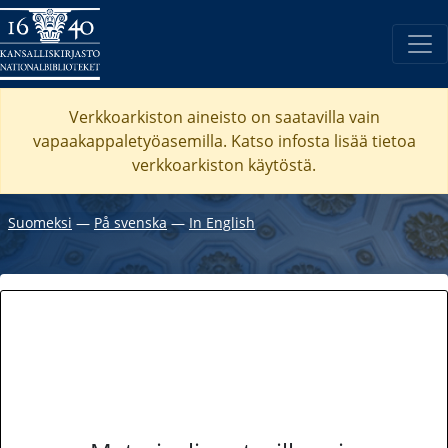
Verkkoarkiston aineisto on saatavilla vain
vapaakappaletyöasemilla. Katso
infosta
lisää tietoa
verkkoarkiston käytöstä.
Suomeksi
―
På svenska
―
In English