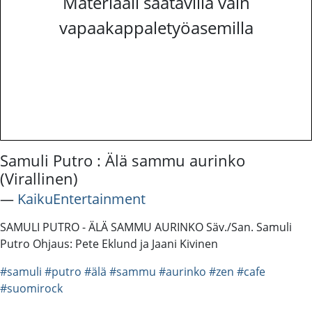
Materiaali saatavilla vain
vapaakappaletyöasemilla
Samuli Putro : Älä sammu aurinko
(Virallinen)
―
KaikuEntertainment
SAMULI PUTRO - ÄLÄ SAMMU AURINKO Säv./San. Samuli
Putro Ohjaus: Pete Eklund ja Jaani Kivinen
#samuli
#putro
#älä
#sammu
#aurinko
#zen
#cafe
#suomirock