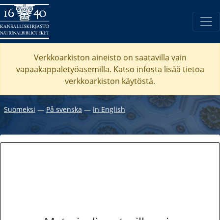
Verkkoarkiston aineisto on saatavilla vain
vapaakappaletyöasemilla. Katso
infosta
lisää tietoa
verkkoarkiston käytöstä.
Suomeksi
―
På svenska
―
In English