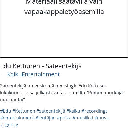
Materiaali saatavilla vain
vapaakappaletyöasemilla
Edu Kettunen - Sateentekijä
―
KaikuEntertainment
Sateentekijä on ensimmäinen single Edu Kettusen
lokakuun alussa julkaistavalta albumilta "Pomminpurkajan
maanantai".
#Edu
#Kettunen
#sateentekijä
#kaiku
#recordings
#entertainment
#lentäjän
#poika
#musiikki
#music
#agency